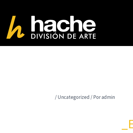
Ir
al
contenido
/
Uncategorized
/ Por
admin
_E